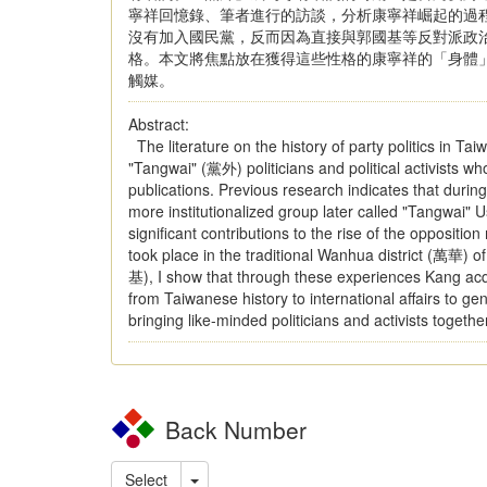
寧祥回憶錄、筆者進行的訪談，分析康寧祥崛起的過
沒有加入國民黨，反而因為直接與郭國基等反對派政
格。本文將焦點放在獲得這些性格的康寧祥的「身體」
觸媒。
Abstract:
The literature on the history of party politics in T
"Tangwai" (黨外) politicians and political activists w
publications. Previous research indicates that during
more institutionalized group later called "Tangwai
significant contributions to the rise of the oppositio
took place in the traditional Wanhua district (萬華) of
基), I show that through these experiences Kang acqui
from Taiwanese history to international affairs to ge
bringing like-minded politicians and activists togethe
Back Number
Select