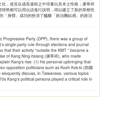
文化，使其在成長過程之中培養出其本土性格；康寧祥
際情勢都可以用台語進行說明，得以建立了新的草根性
他的「身體」成功的扮演了醞釀「政治團結感」的政治
tic Progressive Party (DPP), there was a group of
s single-party rule through elections and journal
so that their activity "outside the KMT " became a
he rise of Kang Ning-hsiang (康寧祥), who made
xplain Kang's rise: (1) his personal upbringing that
senior opposition politicians such as Koeh Kok-ki (郭國
 eloquently discuss, in Taiwanese, various topics
0s Kang's political persona played a critical role in