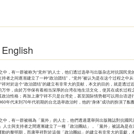
 English
中，有一群被称为“党外”的人士，他们透过选举与出版杂志对抗国民党的
与支持者之间逐渐建立了一种“政治团结”，“党外”被认为是在这个过程之中
宁祥对於这个“政治团结”的建立有非常大的贡献，本文的目的，就是透过
的万华，由於万华保有着相当深厚的台湾在地生活文化，使其在成长过程
其政治性格；再加上康宁祥不只是台湾史，甚至国际情势都可以用台语进
960年代末到70年代初期的台北选举政治时，他的“身体”成功的扮演了酝
之中，有一群被稱為「黨外」的人士，他們透過選舉與出版雜誌對抗國民
外」人士與支持者之間逐漸建立了一種「政治團結」，「黨外」被認為是
運動的黎明期，而康寧祥對於這個「政治團結」的建立有非常大的貢獻，