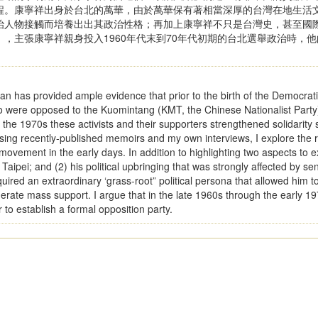
程。康寧祥出身於台北的萬華，由於萬華保有著相當深厚的台灣在地生活
治人物接觸而培養出出其政治性格；再加上康寧祥不只是台灣史，甚至國
，主張康寧祥親身投入1960年代末到70年代初期的台北選舉政治時，
aiwan has provided ample evidence that prior to the birth of the Democra
ho were opposed to the Kuomintang (KMT, the Chinese Nationalist Party)'
 the 1970s these activists and their supporters strengthened solidarity 
" Using recently-published memoirs and my own interviews, I explore t
n movement in the early days. In addition to highlighting two aspects to e
 Taipei; and (2) his political upbringing that was strongly affected by 
red an extraordinary ‘grass-root” political persona that allowed him to
nerate mass support. I argue that in the late 1960s through the early 197
r to establish a formal opposition party.