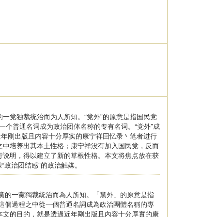
一党独裁统治而为人所知。“党外”的原意是指国民党
从一个普通名词成为政治团体名称的专有名词。“党外”成
近年刚出版且内容十分厚实的康宁祥回忆录丶笔者进行
之中培养出其本土性格；康宁祥没有加入国民党，反而
行说明，得以建立了新的草根性格。本文将焦点放在获
酿“政治团结感”的政治触媒。
黨的一黨獨裁統治而為人所知。「黨外」的原意是指
在這個過程之中從一個普通名詞成為政治團體名稱的專
本文的目的，就是透過近年剛出版且內容十分厚實的康