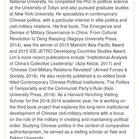
National University, he completed his PhD in political science
at the University of Tokyo and also pursued graduate studies
at New York University. He specializes in contemporary
Chinese politics, with a particular interest in elite politics and
civil-military relations. His first book, The Emergence and
Demise of Military Governance in China: From Cultural
Revolution to Deng Xiaoping (Nagoya University Press,
2014), was the winner of 2015 Mainichi Asia-Pacific Award
and 2015 IDE-JETRO Developing Countries Studies Award.
Lim’s more recent publications include “Institutional Analysis
of China’s Collective Leadership” (Azia Keizai, 2017) and
“Chinese Civil-Military Relations Revisited” (Armed Forces &
Society, 2018). He also recently published a co-edited book
titled Contemporary Chinese Political Institutions: The Politics
of Temporality and the Communist Party’s Rule (Keio
University Press, 2018). As a Harvard-Yenching Visiting
Scholar for the 2018-2019 academic year, he is working on
the third book project that explores the long-term institutional
development of Chinese civil-military relations with a focus
on the role of the military in creating and maintaining political
order. Studying Chinese politics in the context of comparative
authoritarianism, he served as a visiting scholar at Yale and
Peking University.