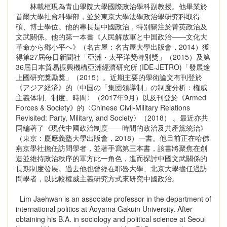
林載桓現為青山學院大學國際政治學科副教授。他畢業於
首爾大學社會科學部，並於東京大學法學政治學研究科取得
碩、博士學位。他的專長是中國政治，特別關注於菁英政治及
文武關係。他的第一本書《人民解放軍と中国政治——文化大
革命から鄧小平へ》（名古屋：名古屋大學出版會，2014）獲
得第27屆每日新聞社「亞洲・太平洋獎特別獎」（2015）及第
36屆日本貿易振興機構亞洲經濟研究所 (IDE-JETRO)「發展途
上國研究獎勵獎」（2015）。近期主要的學術論文有刊登於
《アジア経済》的〈中国の「集団領導制」の制度分析：権威
主義体制、制度、時間〉（2017年9月）以及刊登於《Armed
Forces & Society》的〈Chinese Civil-Military Relations
Revisited: Party, Military, and Society〉（2018） 。最近亦共
同編著了《現代中國政治制度——時間的政治及共產黨統治》
（東京：慶應義塾大學出版會，2018）一書。他目前正在哈佛
燕京學社擔任訪問學者，並著手寫第三本書，該書將聚焦在創
造並維持政治秩序的軍方此一角色，進而探討中國文武關係的
長期制度發展。過去他也曾經在耶魯大學、北京大學擔任過訪
問學者，以比較權威主義研究方式來研究中國政治。
Lim Jaehwan is an associate professor in the department of
international politics at Aoyama Gakuin University. After
obtaining his B.A. in sociology and political science at Seoul