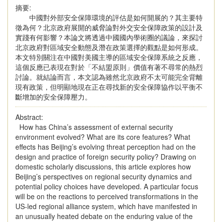
摘要:
中國對外部安全保障環境的評估是如何開展的？其主要特
徵為何？北京政府展開的威脅論對外交安全保障政策的設計及
實踐有何影響？本論文將透過中國國內學術圈的議論，來探討
北京政府對區域安全動態及潛在政策選擇的觀點是如何形成。
本文特別關注在中國對美國主導的區域安全保障系統之反應，
這個反應已表現在對於「不結盟原則」價值有著不尋常的熱烈
討論。就結論而言，本文認為雖然北京政府不太可能完全背離
現有政策，但明顯地現在正在尋找新的安全保障協作以平衡不
斷增加的安全保障壓力。
Abstract:
How has China’s assessment of external security
environment evolved? What are its core features? What
effects has Beijing’s evolving threat perception had on the
design and practice of foreign security policy? Drawing on
domestic scholarly discussions, this article explores how
Beijing’s perspectives on regional security dynamics and
potential policy choices have developed. A particular focus
will be on the reactions to perceived transformations in the
US-led regional alliance system, which have manifested in
an unusually heated debate on the enduring value of the