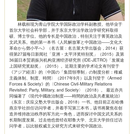
林载桓现为青山学院大学国际政治学科副教授。他毕业于
首尔大学社会科学部，并于东京大学法学政治学研究科取得
硕、博士学位。他的专长是中国政治，特别关注于菁英政治及
文武关系。他的第一本书《人民解放軍と中国政治——文化大
革命から鄧小平へ》（名古屋：名古屋大学出版会，2014）获
得第27届每日新闻社「亚洲・太平洋奖特别奖」（2015）及第
36届日本贸易振兴机构亚洲经济研究所 (IDE-JETRO)「发展途
上国研究奖励奖」（2015）。近期主要的学术论文有刊登于
《アジア経済》的〈中国の「集団領導制」の制度分析：権威
主義体制、制度、時間〉（2017年9月）以及刊登于《Armed
Forces & Society》的〈Chinese Civil-Military Relations
Revisited: Party, Military, and Society〉（2018）。 最近亦共
同编著了《現代中國政治制度——時間的政治及共產黨統治》
（东京：庆应义塾大学出版会，2018）一书。他目前正在哈佛
燕京学社担任访问学者，并着手写第三本书，该书将聚焦在创
造并维持政治秩序的军方此一角色，进而探讨中国文武关系的
长期制度发展。过去他也曾经在耶鲁大学、北京大学担任过访
问学者，以比较权威主义研究方式来研究中国政治。